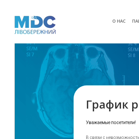
О НАС
ПА
График р
Уважаемые посетители!
В связи с невозможность