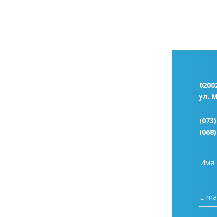
02002
ул. 
(073)
(068)