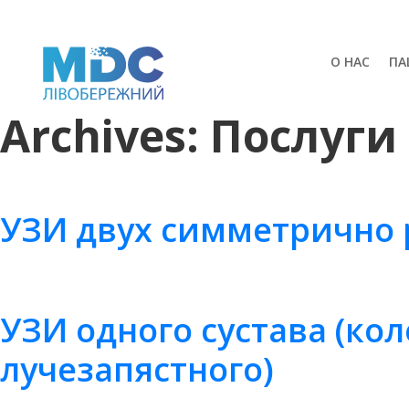
О НАС
ПА
Archives:
Послуги
УЗИ двух симметрично 
УЗИ одного сустава (кол
лучезапястного)