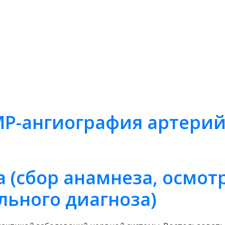
МР-ангиография артерий
 (сбор анамнеза, осмот
льного диагноза)