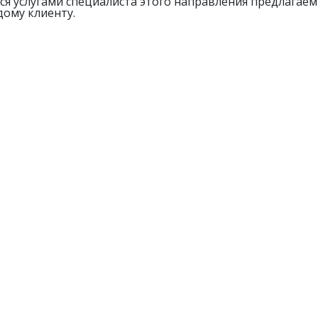
я услугами специалиста этого направления предлагаем
ому клиенту.