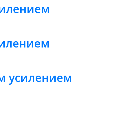
силением
силением
ым усилением