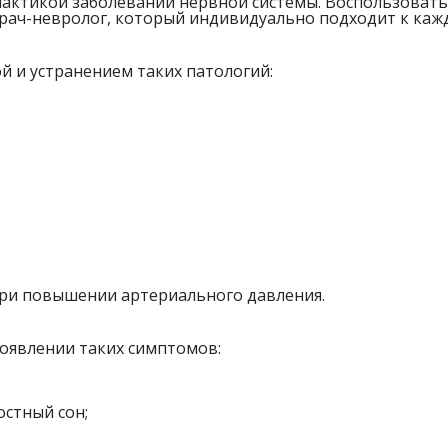
актикой заболеваний нервной системы. Воспользоватьс
ач-невролог, который индивидуально подходит к кажд
й и устранением таких патологий:
при повышении артериального давления.
появлении таких симптомов:
остный сон;