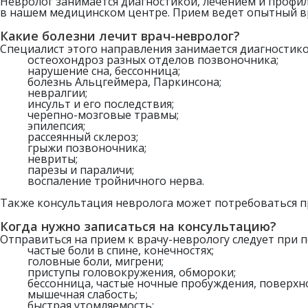
Невролог занимается диагностикой, лечением и профил
в нашем медицинском центре. Прием ведет опытный вр
Какие болезни лечит врач-невролог?
Специалист этого направления занимается диагностико
остеохондроз разных отделов позвоночника;
нарушение сна, бессонница;
болезнь Альцгеймера, Паркинсона;
невралгии;
инсульт и его последствия;
черепно-мозговые травмы;
эпилепсия;
рассеянный склероз;
грыжи позвоночника;
невриты;
парезы и параличи;
воспаление тройничного нерва.
Также консультация невролога может потребоваться 
Когда нужно записаться на консультацию?
Отправиться на прием к врачу-неврологу следует при 
частые боли в спине, конечностях;
головные боли, мигрени;
приступы головокружения, обмороки;
бессонница, частые ночные пробуждения, поверхн
мышечная слабость;
быстрая утомляемость;