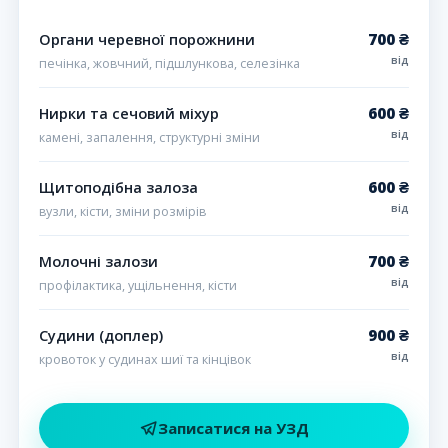
700 ₴
Органи черевної порожнини
від
печінка, жовчний, підшлункова, селезінка
600 ₴
Нирки та сечовий міхур
від
камені, запалення, структурні зміни
600 ₴
Щитоподібна залоза
від
вузли, кісти, зміни розмірів
700 ₴
Молочні залози
від
профілактика, ущільнення, кісти
900 ₴
Судини (доплер)
від
кровоток у судинах шиї та кінцівок
Записатися на УЗД