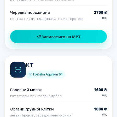
2700 ₴
Черевна порожнина
від
печінка, нирки, підшлункова, жовчні протоки
Записатися на МРТ
КТ
Toshiba Aquilion 64
1600 ₴
Головний мозок
від
після травм, при головному болі
1800 ₴
Органи грудної клітки
від
легені, бронхи, середостіння, скринінг