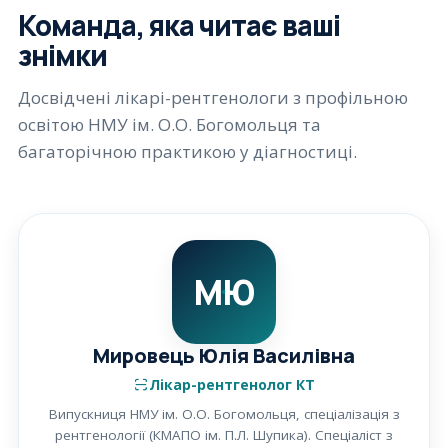
Команда, яка читає ваші
знімки
Досвідчені лікарі-рентгенологи з профільною
освітою НМУ ім. О.О. Богомольця та
багаторічною практикою у діагностиці.
МЮ
Мировець Юлія Василівна
Лікар-рентгенолог КТ
Випускниця НМУ ім. О.О. Богомольця, спеціалізація з
рентгенології (КМАПО ім. П.Л. Шупика). Спеціаліст з