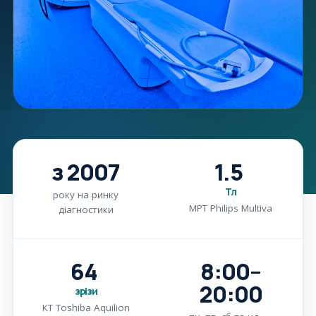
з 2007
1.5
Тл
року на ринку
МРТ Philips Multiva
діагностики
64
8:00–
20:00
зрізи
КТ Toshiba Aquilion