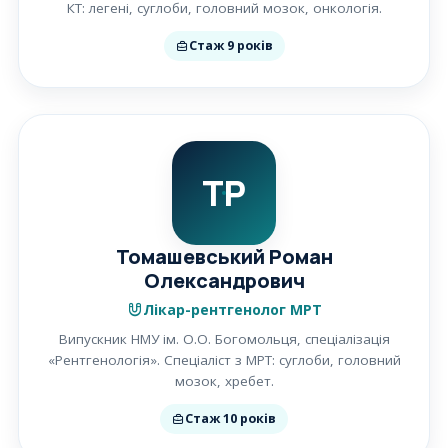
КТ: легені, суглоби, головний мозок, онкологія.
Стаж 9 років
ТР
Томашевський Роман
Олександрович
Лікар-рентгенолог МРТ
Випускник НМУ ім. О.О. Богомольця, спеціалізація
«Рентгенологія». Спеціаліст з МРТ: суглоби, головний
мозок, хребет.
Стаж 10 років