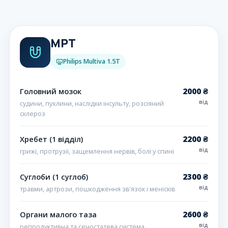
МРТ
Philips Multiva 1.5T
2000 ₴
Головний мозок
від
судини, пухлини, наслідки інсульту, розсіяний
склероз
2200 ₴
Хребет (1 відділ)
від
грижі, протрузії, защемлення нервів, болі у спині
2300 ₴
Суглоби (1 суглоб)
від
травми, артрози, пошкодження зв'язок і менісків
2600 ₴
Органи малого таза
від
репродуктивна та сечостатева система