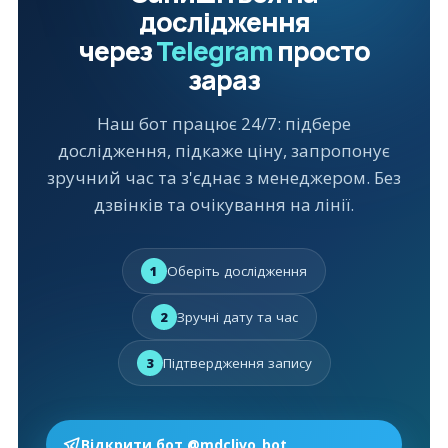
дослідження
через
Telegram
просто
зараз
Наш бот працює 24/7: підбере
дослідження, підкаже ціну, запропонує
зручний час та з'єднає з менеджером. Без
дзвінків та очікування на лінії.
Оберіть дослідження
1
Зручні дату та час
2
Підтвердження запису
3
Відкрити бот @mdclivo_bot