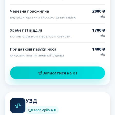
2000 ₴
Черевна порожнина
від
внутрішні органи з високою деталізацією
1700 ₴
Хребет (1 відділ)
від
кісткові структури, переломи, стенози
1400 ₴
Придаткові пазухи носа
від
синусити, поліпи, аномалії будови
Записатися на КТ
УЗД
Canon Aplio 400