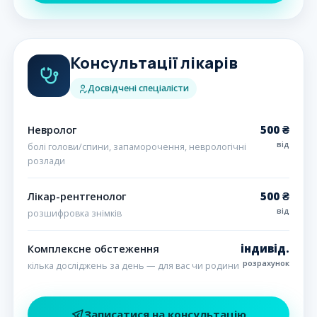
Консультації лікарів
Досвідчені спеціалісти
500 ₴
Невролог
від
болі голови/спини, запаморочення, неврологічні
розлади
500 ₴
Лікар-рентгенолог
від
розшифровка знімків
індивід.
Комплексне обстеження
розрахунок
кілька досліджень за день — для вас чи родини
Записатися на консультацію