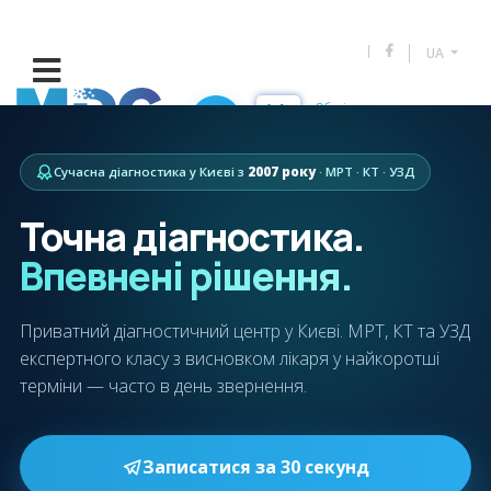
UA
Оберіть оператора:
(073) 883 53 53
Сучасна діагностика у Києві з
2007 року
· МРТ · КТ · УЗД
Точна діагностика.
Впевнені рішення.
Приватний діагностичний центр у Києві. МРТ, КТ та УЗД
експертного класу з висновком лікаря у найкоротші
терміни — часто в день звернення.
Записатися за 30 секунд