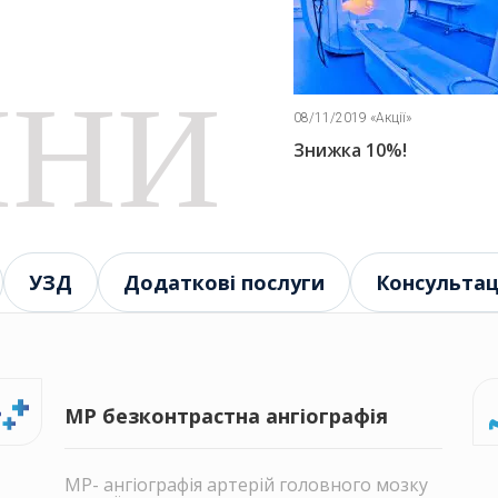
ИНИ
/11/2019 «Акції»
08/11/2019 «Акції»
нижка 10%!
Знижка 5%!
УЗД
Додаткові послуги
Консультаці
МР безконтрастна ангіографія
МР- ангіографія артерій головного мозку