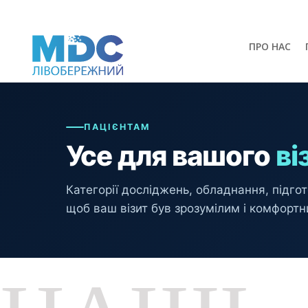
ПРО НАС
ПАЦІЄНТАМ
Усе для вашого
ві
Категорії досліджень, обладнання, підго
щоб ваш візит був зрозумілим і комфортн