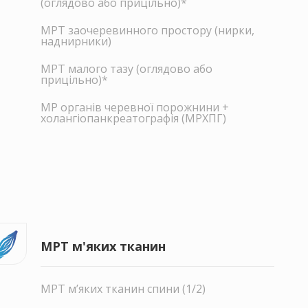
(оглядово або прицільно)*
МРТ заочеревинного простору (нирки,
наднирники)
МРТ малого тазу (оглядово або
прицільно)*
МР органів черевної порожнини +
холангіопанкреатографія (МРХПГ)
МРТ м'яких тканин
МРТ м’яких тканин спини (1/2)