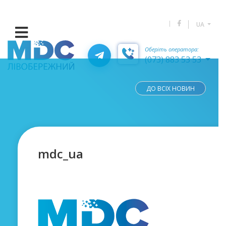
UA
Оберіть оператора:
(073) 883 53 53
ДО ВСІХ НОВИН
mdc_ua