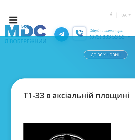
UA
Оберіть оператора:
(073) 883 53 53
ДО ВСІХ НОВИН
Т1-ЗЗ в аксіальній площині