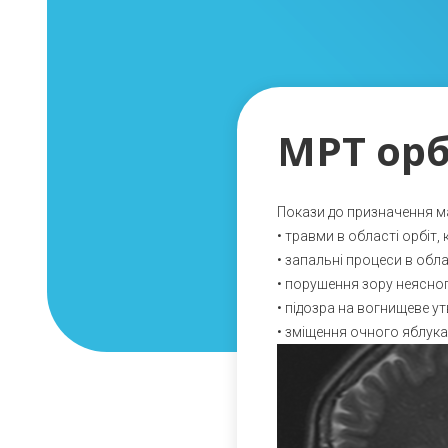
МРТ орб
Покази до призначення ма
• травми в області орбіт
• запальні процеси в обл
• порушення зору неясног
• підозра на вогнищеве ут
• зміщення очного яблука