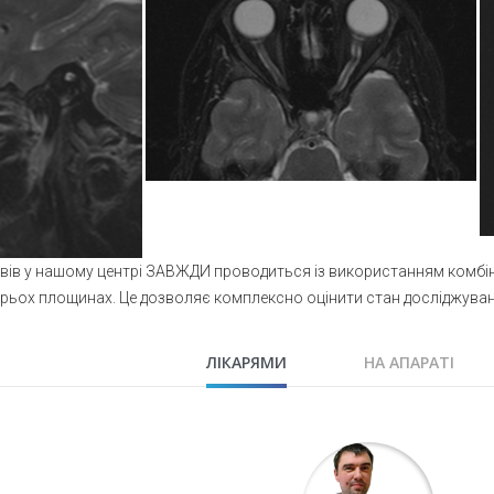
вів у нашому центрі ЗАВЖДИ проводиться із використанням комбіна
ьох площинах. Це дозволяє комплексно оцінити стан досліджуваної
ЛІКАРЯМИ
НА АПАРАТІ