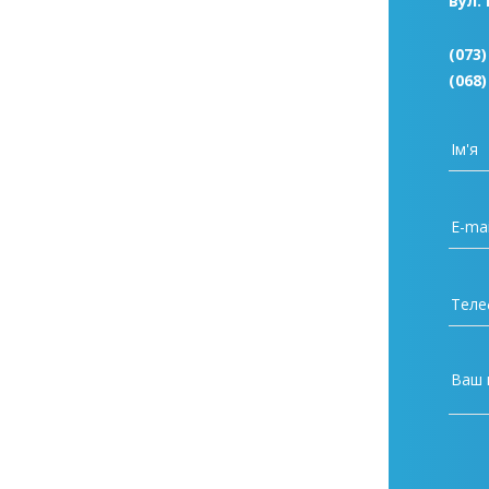
вул.
(073)
(068)