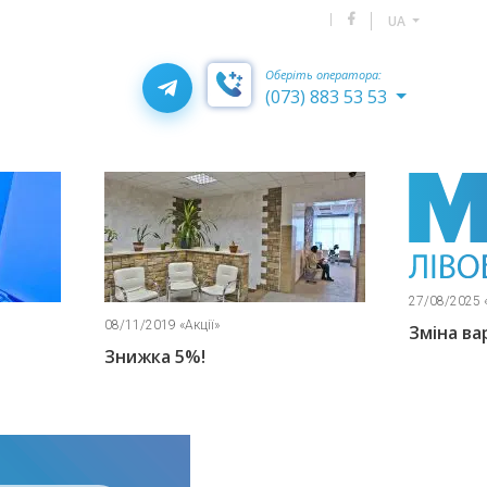
UA
Оберіть оператора:
(073) 883 53 53
27/08/2025 «Новини»
Зміна вартості послуг
18/03/2020 «Новини»
Графік роботи п
військового ста