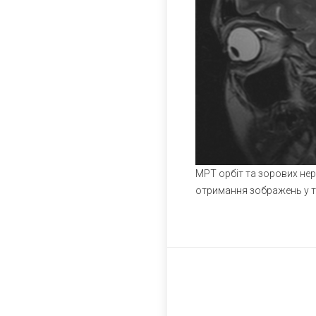
МРТ орбіт та зорових нер
отримання зображень у тр