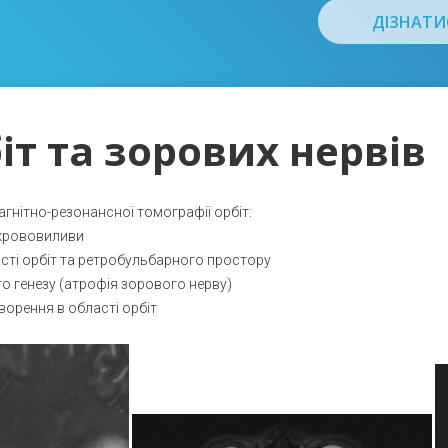
ДІЗНАТИ
іт та зорових нервів
гнітно-резонансної томографії орбіт:
, крововиливи
асті орбіт та ретробульбарного простору
о генезу (атрофія зорового нерву)
ворення в області орбіт