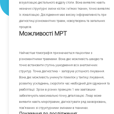
візуалізацію дистального відділу стопи. Вона виявляє навіть
незначні структурні зміни кісток і м’яких тканин, точно виявляє
їх локалізацію. Дослідження має високу інформативність при
діагностиці різноманітних травм, новоутворень та запальних
процесів.
Можливості МРТ
Найчастіше томографія призначається пацієнтам з
різноманітними травмами. Вона дає можливість швидко та
точно встановити ступінь ушкодження всіх анатомічних
структур. Точна діагностика – запорука успішного лікування.
Вона дає можливість уникнути помилок у тактиці лікування,
розвитку ускладнень, скоротити час необхідний для одужання та
реабілітації. Зрізи в різних проекціях 1 мм завтовшки
забезпечують максимально точну деталізацію. Лікар може
виявити навіть мікротравми, діагностувати ряд захворювань,
пов’язаних зі структурними змінами в тканинах.
Показання до дослідження: