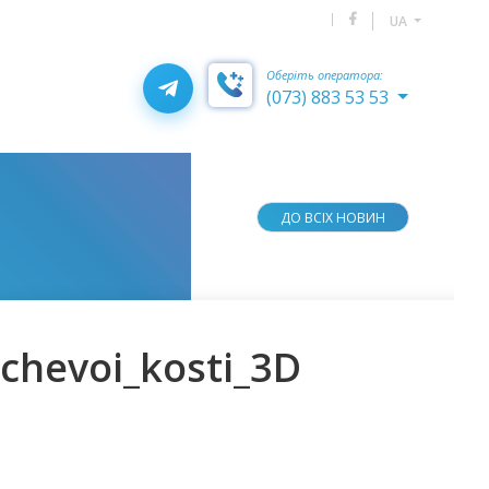
UA
Оберіть оператора:
(073) 883 53 53
ДО ВСІХ НОВИН
uchevoi_kosti_3D