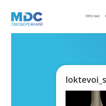
ПРО НАС
loktevoi_