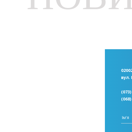
02002
вул.
(073)
(068)