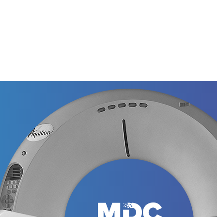
Графік роботи п
військового ста