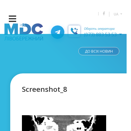
UA
Оберіть оператора:
(073) 883 53 53
ДО ВСІХ НОВИН
Screenshot_8