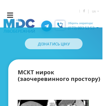
UA
Оберіть оператора:
(073) 883 53 53
ДІЗНАТИСЬ ЦІНУ
МСКТ нирок
(заочеревинного простору)