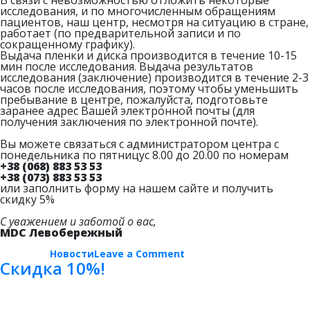
В связи с невозможностью отложить некоторые
исследования, и по многочисленным обращениям
пациентов, наш центр, несмотря на ситуацию в стране,
работает (по предварительной записи и по
сокращенному графику).
Выдача пленки и диска производится в течение 10-15
мин после исследования. Выдача результатов
исследования (заключение) производится в течение 2-3
часов после исследования, поэтому чтобы уменьшить
пребывание в центре, пожалуйста, подготовьте
заранее адрес Вашей электронной почты (для
получения заключения по электронной почте).
Вы можете связаться с администратором центра с
понедельника по пятницус 8.00 до 20.00 по номерам
+38 (068) 883 53 53
+38 (073) 883 53 53
или заполнить форму на нашем сайте и получить
скидку 5%
С уважением и заботой о вас,
MDC Левобережный
on
Posted in
Новости
Leave a Comment
График
Скидка 10%!
работы
во
время
военного