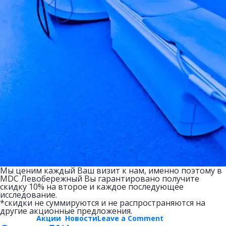
Мы ценим каждый Ваш визит к нам, именно поэтому в
MDC Левобережный Вы гарантировано получите
скидку 10% на второе и каждое последующее
исследование.
*скидки не суммируются и не распространяются на
другие акционные предложения.
on
Posted in
Акции
,
Новости
Leave a Comment
Скидка