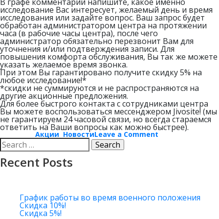
В графе комментарий напишите, какое именно
исследование Вас интересует, желаемый день и время
исследования или задайте вопрос. Ваш запрос будет
обработан администратором центра на протяжении
часа (в рабочие часы центра), после чего
администратор обязательно перезвонит Вам для
уточнения и/или подтверждения записи. Для
повышения комфорта обслуживания, Вы так же можете
указать желаемое время звонка.
При этом Вы гарантировано получите скидку 5% на
любое исследование!*
*скидки не суммируются и не распространяются на
другие акционные предложения.
Для более быстрого контакта с сотрудниками центра
Вы можете воспользоваться мессенджером Jivosite! (мы
не гарантируем 24 часовой связи, но всегда стараемся
ответить на Ваши вопросы как можно быстрее).
on
Posted in
Акции
,
Новости
Leave a Comment
Search
Скидка
5%!
for:
Recent Posts
График работы во время военного положения
Скидка 10%!
Скидка 5%!