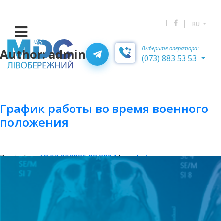
RU
Выберите оператора:
Author:
admin
(073) 883 53 53
График работы во время военного
положения
Posted on
18.03.2020
26.02.2024
by
admin