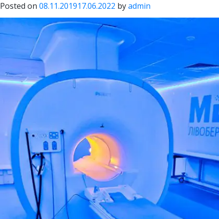
положения
Posted on
08.11.2019
17.06.2022
by
admin