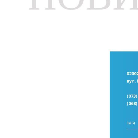
02002
вул.
(073)
(068)