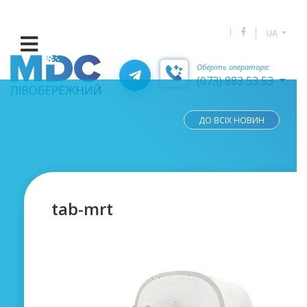
UA
Оберіть оператора:
(073) 883 53 53
ДО ВСІХ НОВИН
tab-mrt