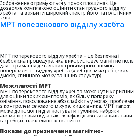
Зображення отримуються у трьох площинах. Це
дозволяє комплексно оцінити стан грудного відділу
хребта та виявити широкий спектр його патологічних
змін.
МРТ поперекового відділу хребта
МРТ поперекового відділу хребта – це безпечна і
безболісна процедура, яка використовує магнітне поле
для отримання детальних тривимірних знімків
поперекового відділу хребта (хребців, міжхребцевих
дисків, спинного мозку та інших структур).
Можливості МРТ
МРТ поперекового відділу хребта може бути корисним
для оцінки таких симптомів, як біль у попереку,
оніміння, поколювання або слабкість у ногах, проблеми
з контролем сечового міхура, кишківника. МРТ також
може допомогти діагностувати пухлини, набряки,
аномалії розвитку, а також інфекції або запальні стани
в хребцях, навколишніх тканинах.
Покази до призначення магнітно-