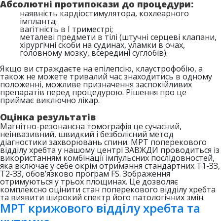
Абсолютні протипокази до процедури:
наявність кардіостимулятора, кохлеарного
імпланта;
вагітність в І триместрі;
металеві предмети в тілі (штучні серцеві клапани,
хірургічні скоби на судинах, уламки в очах,
головному мозку, всередині суглобів).
Якщо ви страждаєте на епілепсію, клаустрофобію, а
також не можете тривалий час знаходитись в одному
положенні, можливе призначення заспокійливих
препаратів перед процедурою. Рішення про це
приймає виключно лікар.
Оцінка результатів
Магнітно-резонансна томографія це сучасний,
неінвазивний, швидкий і безболісний метод
діагностики захворювань спини. МРТ поперекового
відділу хребта у нашому центрі ЗАВЖДИ проводиться із
використанням комбінації імпульсних послідовностей,
яка включає у себе окрім отримання стандартних Т1-ЗЗ,
Т2-ЗЗ, обов’язково програм FS. Зображення
отримуються у трьох площинах. Це дозволяє
комплексно оцінити стан поперекового відділу хребта
та виявити широкий спектр його патологічних змін.
МРТ крижового відділу хребта та