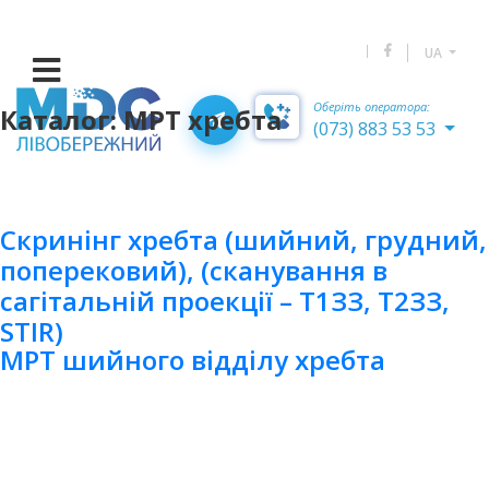
UA
Оберіть оператора:
Каталог:
МРТ хребта
(073) 883 53 53
Скринінг хребта (шийний, грудний,
поперековий), (сканування в
сагітальній проекції – Т1ЗЗ, Т2ЗЗ,
STIR)
МРТ шийного відділу хребта