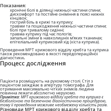
Показания:
хронічні болі в ділянці нижньої частини спини;
дискомфорт та постійне оніміння в поясі нижніх
кінцівок;
гострий біль в крижі та куприку;
травми та пошкодження нижньої частини спини;
болі при тривалому сидінні;
травма куприку під час пологів;
запальні зміни в навколишніх м’яких тканинах;
епітеліальний куприковий хід (кіста куприка).
Проведення МРТ крижового відділу хребта та куприка
також рекомендовано в якості передопераційної
діагностики
.
Процесс дослідження
Пацієнта розміщують на рухомому столі. Стіл з
пацієнтом заїжджає в апертуру томографа. Для
отримання максимально чітких знімків людина
повинна лежати абсолютно нерухомо.
Примітка
: МРТ крижового відділу хребта та куприка
є
безболісною та безпечною діагностичною процедурою,
тому її проведення можливе необмежену кількість разів.
Різновиди МРТ крижового відділу хребта та