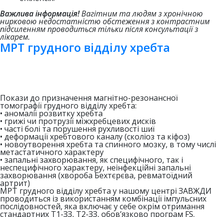
Важлива інформація!
Вагітним та людям з хронічною
нирковою недостатністю обстеження з контрастним
підсиленням проводиться тільки після консультації з
лікарем.
МРТ грудного відділу хребта
Покази до призначення магнітно-резонансної
томографії грудного відділу хребта:
• аномалії розвитку хребта
• грижі чи протрузії міжхребцевих дисків
• часті болі та порушення рухливості шиї
• деформації хребтового каналу (сколіоз та кіфоз)
• новоутворення хребта та спинного мозку, в тому числі
метастатичного характеру
• запальні захворювання, як специфічного, так і
неспецифічного характеру, неінфекційні запальні
захворювання (хвороба Бехтєрєва, ревматоїдний
артрит)
МРТ грудного відділу хребта у нашому центрі ЗАВЖДИ
проводиться із використанням комбінації імпульсних
послідовностей, яка включає у себе окрім отримання
стандартних Т1-ЗЗ, Т2-ЗЗ, обов’язково програм FS.