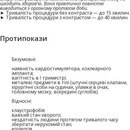
шкодить здоров’ю. Вона практично повністю
виводиться з організму протягом доби.
► Тривалість процедури без контраста — до 15 хвилин.
► Тривалість процедури з контрастом — до 40 хвилин.
Протипокази
Безумовні:
наявність кардіостимулятора, кохлеарного
імпланта;
вагітність в І триместрі;
металеві предмети в тілі (штучні серцеві клапани,
хірургічні скоби на судинах, уламки в очах,
головному мозку, всередині суглобів).
Відносні:
клаустрофобія;
важкий стан хворого;
нездатність людини протягом тривалого часу
зберігати нерухомий стан;
епілепсія.