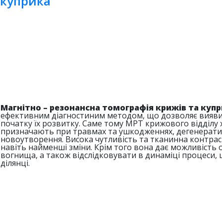
куприка
Магнітно – резонансна томографія крижів та куп
ефективним діагностиним методом, що дозволяє виявит
початку їх розвитку. Саме тому МРТ крижового відділу 
призначають при травмах та ушкодженнях, дегенератив
новоутворення. Висока чутливість та тканинна контра
навіть найменші зміни. Крім того вона дає можливість
вогнища, а також відслідковувати в динаміці процеси,
ділянці.