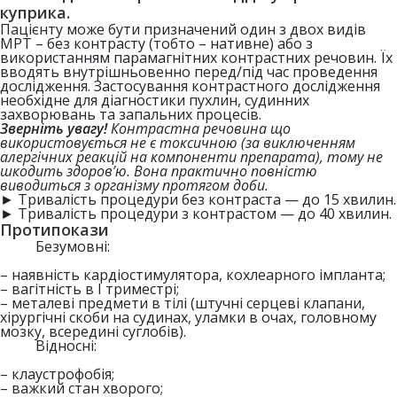
куприка.
Пацієнту може бути призначений один з двох видів
МРТ – без контрасту (тобто – нативне) або з
використанням парамагнітних контрастних речовин. Їх
вводять внутрішньовенно перед/під час проведення
дослідження. Застосування контрастного дослідження
необхідне для діагностики пухлин, судинних
захворювань та запальних процесів.
Зверніть увагу
!
Контрастна речовина що
використовується не є токсичною (за виключенням
алергічних реакцій на компоненти препарата), тому не
шкодить здоров’ю. Вона практично повністю
виводиться з організму протягом доби.
► Тривалість процедури без контраста — до 15 хвилин.
► Тривалість процедури з контрастом — до 40 хвилин.
Протипокази
Безумовні:
– наявність кардіостимулятора, кохлеарного імпланта;
– вагітність в І триместрі;
– металеві предмети в тілі (штучні серцеві клапани,
хірургічні скоби на судинах, уламки в очах, головному
мозку, всередині суглобів).
Відносні:
– клаустрофобія;
– важкий стан хворого;