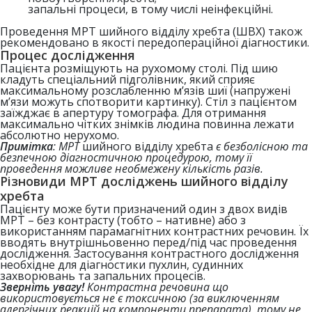
запальні процеси, в тому числі неінфекційні.
Проведення МРТ шийного відділу хребта (ШВХ) також
рекомендовано в якості передопераційної діагностики.
Процес дослідження
Пацієнта розміщують на рухомому столі. Під шию
кладуть спеціальний підголівник, який сприяє
максимальному розслабленню м’язів шиї (напружені
м’язи можуть спотворити картинку). Стіл з пацієнтом
заїжджає в апертуру томографа. Для отримання
максимально чітких знімків людина повинна лежати
абсолютно нерухомо.
Примітка
: МРТ
шийного відділу хребта
є безболісною та
безпечною діагностичною процедурою, тому її
проведення можливе необмежену кількість разів.
Різновиди МРТ досліджень шийного відділу
хребта
Пацієнту може бути призначений один з двох видів
МРТ – без контрасту (тобто – нативне) або з
використанням парамагнітних контрастних речовин. Їх
вводять внутрішньовенно перед/під час проведення
дослідження. Застосування контрастного дослідження
необхідне для діагностики пухлин, судинних
захворювань та запальних процесів.
Зверніть увагу
!
Контрастна речовина що
використовується не є токсичною (за виключенням
алергічних реакцій на компоненти препарата), тому не