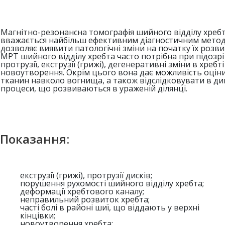
Магнітно-резонансна томографія шийного відділу хреб
вважається найбільш ефективним діагностичним метод
дозволяє виявити патологічні зміни на початку їх розви
МРТ шийного відділу хребта часто потрібна при підозрі
протрузії, екструзії (грижі), дегенеративні зміни в хребті
новоутворення. Окрім цього вона дає можливість оцін
тканин навколо вогнища, а також відслідковувати в ди
процеси, що розвиваються в ураженій ділянці.
Показання:
екструзії (грижі), протрузії дисків;
порушення рухомості шийного відділу хребта;
деформації хребтового каналу;
неправильний розвиток хребта;
часті болі в районі шиї, що віддають у верхні
кінцівки;
новоутворення хребта;