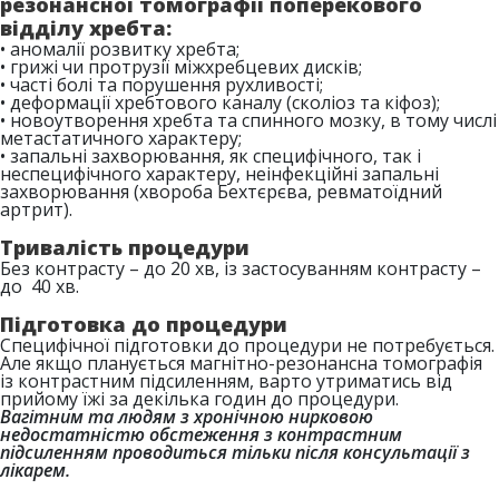
резонансної томографії поперекового
відділу хребта:
• аномалії розвитку хребта;
• грижі чи протрузії міжхребцевих дисків;
• часті болі та порушення рухливості;
• деформації хребтового каналу (сколіоз та кіфоз);
• новоутворення хребта та спинного мозку, в тому числі
метастатичного характеру;
• запальні захворювання, як специфічного, так і
неспецифічного характеру, неінфекційні запальні
захворювання (хвороба Бехтєрєва, ревматоїдний
артрит).
Тривалість процедури
Без контрасту – до 20 хв, із застосуванням контрасту –
до 40 хв.
Підготовка до процедури
Специфічної підготовки до процедури не потребується.
Але якщо планується магнітно-резонансна томографія
із контрастним підсиленням, варто утриматись від
прийому їжі за декілька годин до процедури.
Вагітним та людям з хронічною нирковою
недостатністю обстеження з контрастним
підсиленням проводиться тільки після консультації з
лікарем.