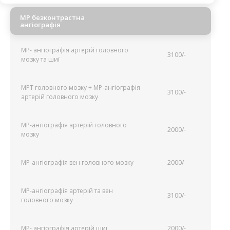
МР безконтрастна
ангіографія
МР- ангіографія артерій головного
3100/-
мозку та шиї
МРТ головного мозку + МР-ангіографія
3100/-
артерій головного мозку
МР-ангіографія артерій головного
2000/-
мозку
МР-ангіографія вен головного мозку
2000/-
МР-ангіографія артерій та вен
3100/-
головного мозку
МР- ангіографія артерій шиї
2000/-