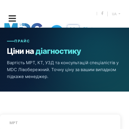
UA
Оберіть оператора:
(073) 883 53 53
ПРАЙС
Ціни на
діагностику
Вартість МРТ, КТ, УЗД та консультацій спеціалістів у
MDC Лівобережний. Точну ціну за вашим випадком
підкаже менеджер.
МРТ