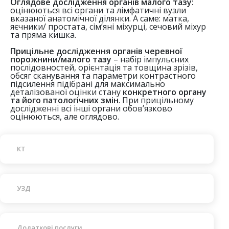
Оглядове дослідження органів малого тазу:
оцінюються всі органи та лімфатичні вузли
вказаної анатомічної ділянки. А саме: матка,
яєчники/ простата, сім’яні міхурці, сечовий міхур
та пряма кишка.
Прицільне дослідження органів черевної
порожнини/малого тазу
– набір імпульсних
послідовностей, орієнтація та товщина зрізів,
обсяг сканування та параметри контрастного
підсилення підібрані для максимально
деталізованої оцінки стану
конкретного органу
та його патологічних змін
. При прицільному
дослідженні всі інші органи обов’язково
оцінюються, але оглядово.
КТ
УЗД
Додаткові послуги