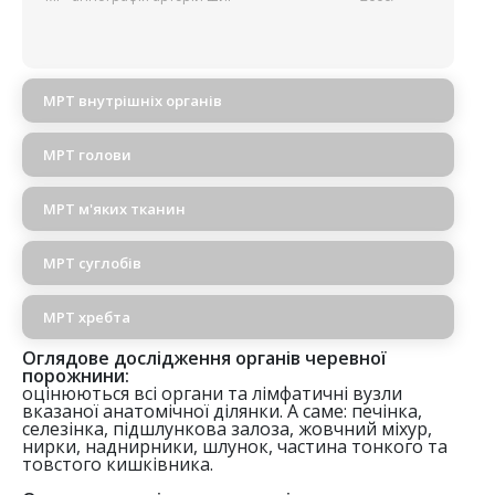
МРТ внутрішніх органів
МРТ голови
МРТ м'яких тканин
МРТ суглобів
МРТ хребта
Оглядове дослідження органів черевної
порожнини:
оцінюються всі органи та лімфатичні вузли
вказаної анатомічної ділянки. А саме: печінка,
селезінка, підшлункова залоза, жовчний міхур,
нирки, наднирники, шлунок, частина тонкого та
товстого кишківника.